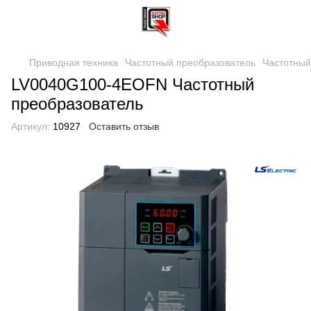
Приводная техника
Частотный преобразователь
Частотный
LV0040G100-4EOFN Частотный
преобразователь
Артикул:
10927
Оставить отзыв