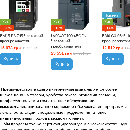
Новинка
Хит
Хит
Хит
−20%
−13%
−14%
EM15-P3-7d5 Частотный
LV0040G100-4EOFN
EM6-G3-05d5 Ч
преобразователь
Частотный
преобразовате
преобразователь
15 973 грн
12 512 грн
19 955 грн
14 
23 551 грн
27 091 грн
Купить
Купить
Купить
Преимуществом нашего интернет-магазина является более
низкая цена на товары, удобство заказа, экономия времени,
профессионализм и качественное обслуживание,
высококвалифицированное сервисное обслуживание, программы
лояльности, акции, специальные предложения, а также
индивидуальный подход к каждому клиенту.
Мы продаем только сертифицированную и высококачественную
технику, предоставляем гарантийное и послегарантийное