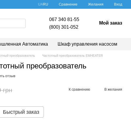
Сравнение
UA
RU
Желания
Вход
067 340 81-55
Мой заказ
(800) 301-052
шленная Автоматика
Шкаф управления насосом
отный преобразователь
Частотный преобразователь EMHEATER
тотный преобразователь
ить отзыв
9 грн
К сравнению
В желания
Быстрый заказ