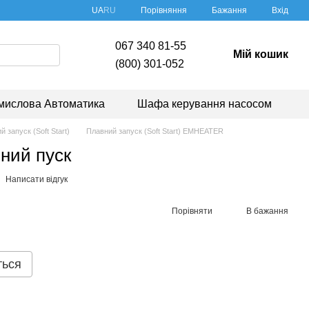
Порівняння
UA
RU
Бажання
Вхід
067 340 81-55
Мій кошик
(800) 301-052
мислова Автоматика
Шафа керування насосом
 запуск (Soft Start)
Плавний запуск (Soft Start) EMHEATER
ний пуск
Написати відгук
Порівняти
В бажання
ться