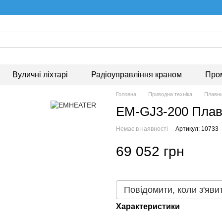
Вуличні ліхтарі
Радіоуправління краном
Про
Головна
Приводна техніка
Плавний
EM-GJ3-200 Плав
Немає в наявності
Артикул: 10733
69 052 грн
Повідомити, коли з'яви
Характеристики