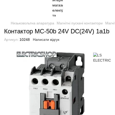
Низьковольтна апаратура
Магнітні пускачі контактори
Магні
Контактор MC-50b 24V DC(24V) 1a1b
Артикул:
10248
Написати відгук