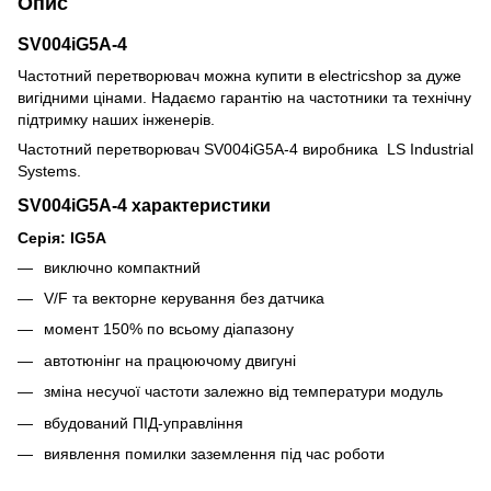
Опис
SV004iG5A-4
Частотний перетворювач можна купити в electricshop за дуже
вигідними цінами. Надаємо гарантію на частотники та технічну
підтримку наших інженерів.
Частотний перетворювач SV004iG5А-4 виробника LS Industrial
Systems.
SV004iG5A-4 характеристики
Серія: IG5A
виключно компактний
V/F та векторне керування без датчика
момент 150% по всьому діапазону
автотюнінг на працюючому двигуні
зміна несучої частоти залежно від температури модуль
вбудований ПІД-управління
виявлення помилки заземлення під час роботи