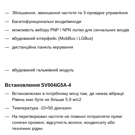
Збільшення, зменшення частоти та 3-провідне управління
Багатофункціональні входи/виходи
можливість вибору PNP / NPN логіки для сигнальних входів
вбудований інтерфейс (MobBus i LGBus)
дистанційна панель керування
вбудований гальмівний модуль
Встановлення
SV004iG5A-4
Встановлюємо в потрібному місці там, де немає вібрації.
Рівень має бути не більше 5,9 м/с2
Температура -10+50 діапазон
На перетворювач частоти не повинні потрапляти прямі
сонячні промені, відсутність вологи, конденсату або
технічних рідин.