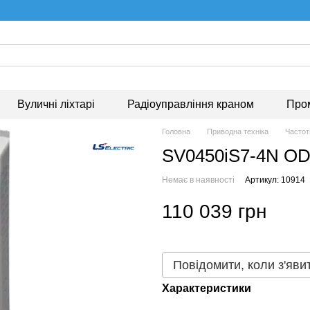
Вуличні ліхтарі
Радіоуправління краном
Про
Головна
Приводна техніка
Частот
SV0450iS7-4N OD
Немає в наявності
Артикул: 10914
110 039 грн
Повідомити, коли з'яви
Характеристики