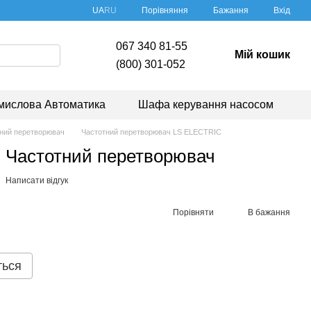
Порівняння
UA
RU
Бажання
Вхід
067 340 81-55
Мій кошик
(800) 301-052
мислова Автоматика
Шафа керування насосом
ний перетворювач
Частотний перетворювач LS ELECTRIC
 Частотний перетворювач
Написати відгук
Порівняти
В бажання
ться