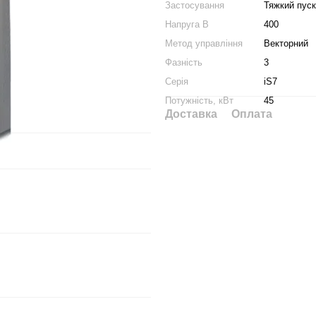
Застосування
Тяжкий пуск
Напруга В
400
Метод управління
Векторний
Фазність
3
Серія
iS7
Потужність, кВт
45
Доставка
Оплата