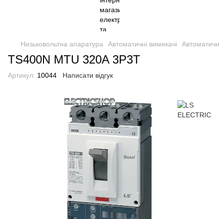
Низьковольтна апаратура
Автоматичні вимикачі
Автоматичн
TS400N MTU 320A 3P3T
Артикул:
10044
Написати відгук