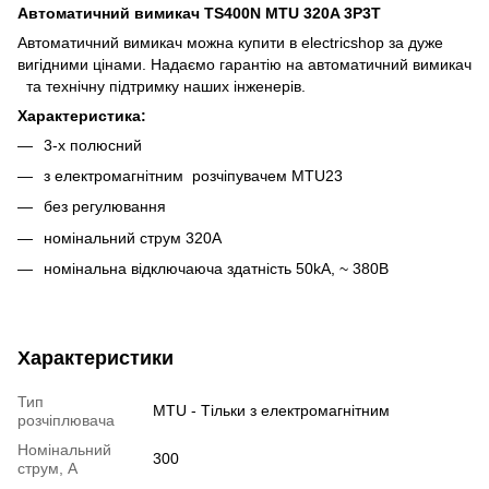
Автоматичний вимикач TS400N MTU 320A 3P3T
Автоматичний вимикач можна купити в electricshop за дуже
вигідними цінами. Надаємо гарантію на автоматичний вимикач
та технічну підтримку наших інженерів.
Характеристика:
3-х полюсний
з електромагнітним розчіпувачем MTU23
без регулювання
номінальний струм 320A
номінальна відключаюча здатність 50kA, ~ 380В
Характеристики
Тип
MTU - Тільки з електромагнітним
розчіплювача
Номінальний
300
струм, А