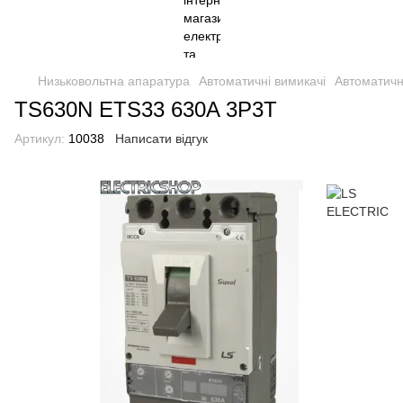
Низьковольтна апаратура
Автоматичні вимикачі
Автоматичн
TS630N ETS33 630A 3P3T
Артикул:
10038
Написати відгук