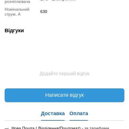
розчіплювача
Номінальний
630
струм, А
Відгуки
Додайте перший відгук
Написати відгук
Доставка
Оплата
Нова Пошта ( Відділення/Поштомат) -
за тарифами