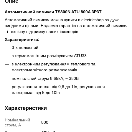
Опис
Автоматичний вимикач TS800N ATU 800A 3P3T
Автоматичний вимикач можна купити в electricshop за дуже
вигідними цінами. Надаємо гарантію на автоматичний вимикач
і технічну підтримку наших інженерів.
Характеристика:
3-х полюсний
з термомагнітним розчіпувачем ATU33
з електронним регулюванням теплового та
електромагнітного розчеплювачів
номінальний струм 8 65kA, ~ 380В
регулювання тепла. від 0,8 до 1In, регулювання
електромаг. від 5 до 10In
Характеристики
Номінальний
800
струм, А