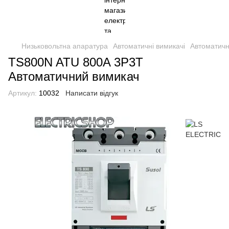
Низьковольтна апаратура
Автоматичні вимикачі
Автоматичн
TS800N ATU 800A 3P3T
Автоматичний вимикач
Артикул:
10032
Написати відгук