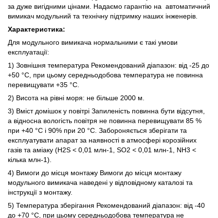
за дуже вигідними цінами. Надаємо гарантію на автоматичний
вимикач модульний та технічну підтримку наших інженерів.
Характеристика:
Для модульного вимикача нормальними є такі умови
експлуатації:
1) Зовнішня температура Рекомендований діапазон: від -25 до
+50 °C, при цьому середньодобова температура не повинна
перевищувати +35 °C.
2) Висота на рівні моря: не більше 2000 м.
3) Вміст домішок у повітрі Запиленість повинна бути відсутня,
а відносна вологість повітря не повинна перевищувати 85 %
при +40 °C і 90% при 20 °C. Забороняється зберігати та
експлуатувати апарат за наявності в атмосфері корозійних
газів та аміаку (H2S < 0,01 млн-1, SO2 < 0,01 млн-1, NH3 <
кілька млн-1).
4) Вимоги до місця монтажу Вимоги до місця монтажу
модульного вимикача наведені у відповідному каталозі та
інструкції з монтажу.
5) Температура зберігання Рекомендований діапазон: від -40
до +70 °C, при цьому середньодобова температура не