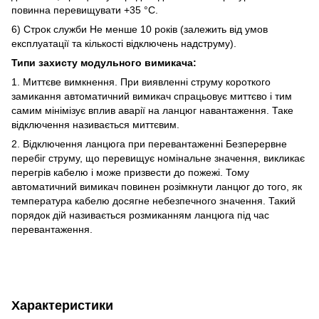
повинна перевищувати +35 °C.
6) Строк служби Не менше 10 років (залежить від умов
експлуатації та кількості відключень надструму).
Типи захисту модульного вимикача:
1. Миттєве вимкнення. При виявленні струму короткого
замикання автоматичний вимикач спрацьовує миттєво і тим
самим мінімізує вплив аварії на ланцюг навантаження. Таке
відключення називається миттєвим.
2. Відключення ланцюга при перевантаженні Безперервне
перебіг струму, що перевищує номінальне значення, викликає
перегрів кабелю і може призвести до пожежі. Тому
автоматичний вимикач повинен розімкнути ланцюг до того, як
температура кабелю досягне небезпечного значення. Такий
порядок дій називається розмиканням ланцюга під час
перевантаження.
Характеристики