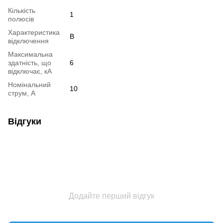
Кількість
1
полюсів
Характеристика
B
відключення
Максимальна
здатність, що
6
відключає, кА
Номінальний
10
струм, А
Відгуки
Додайте перший відгук