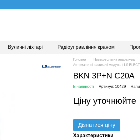
Вуличні ліхтарі
Радіоуправління краном
Про
Головна
Низьковольтна апаратура
Автоматичні вимикачі модульні LS ELEC
BKN 3P+N C20A
В наявності
Артикул: 10429
Напис
Ціну уточнюйте
Дізнатися ціну
Характеристики