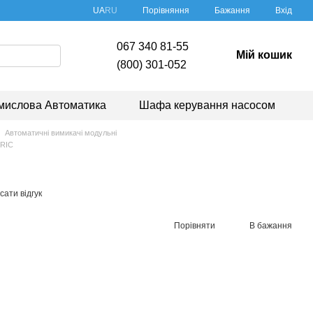
Порівняння
UA
RU
Бажання
Вхід
067 340 81-55
Мій кошик
(800) 301-052
мислова Автоматика
Шафа керування насосом
Автоматичні вимикачі модульні
TRIC
ати відгук
Порівняти
В бажання