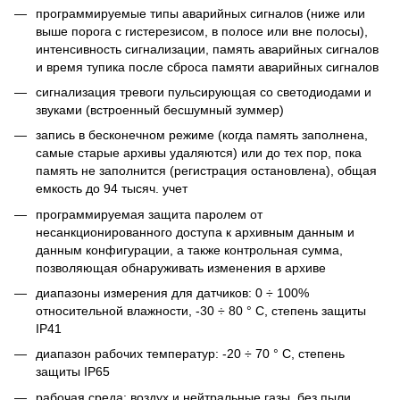
программируемые типы аварийных сигналов (ниже или
выше порога с гистерезисом, в полосе или вне полосы),
интенсивность сигнализации, память аварийных сигналов
и время тупика после сброса памяти аварийных сигналов
сигнализация тревоги пульсирующая со светодиодами и
звуками (встроенный бесшумный зуммер)
запись в бесконечном режиме (когда память заполнена,
самые старые архивы удаляются) или до тех пор, пока
память не заполнится (регистрация остановлена), общая
емкость до 94 тысяч. учет
программируемая защита паролем от
несанкционированного доступа к архивным данным и
данным конфигурации, а также контрольная сумма,
позволяющая обнаруживать изменения в архиве
диапазоны измерения для датчиков: 0 ÷ 100%
относительной влажности, -30 ÷ 80 ° C, степень защиты
IP41
диапазон рабочих температур: -20 ÷ 70 ° C, степень
защиты IP65
рабочая среда: воздух и нейтральные газы, без пыли