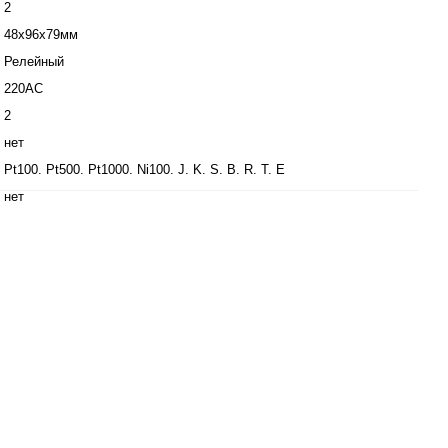
2
48x96x79мм
Релейный
220АС
2
нет
Pt100. Pt500. Pt1000. Ni100. J. K. S. B. R. T. E
нет