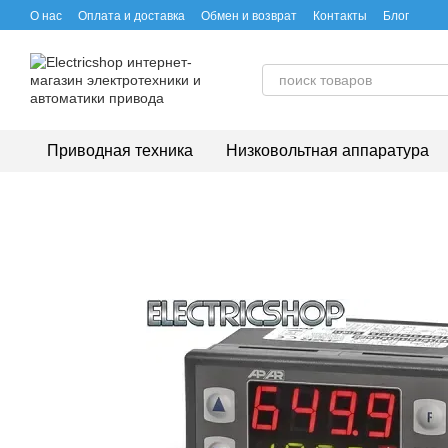
Перейти к основному контенту
О нас
Оплата и доставка
Обмен и возврат
Контакты
Блог
Приводная техника
Низковольтная аппаратура