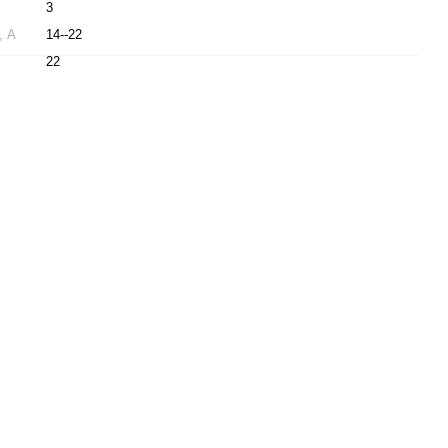
3
, А
14--22
22