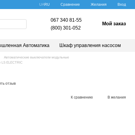
Сравнение
UA
RU
Желания
Вход
067 340 81-55
Мой заказ
(800) 301-052
шленная Автоматика
Шкаф управления насосом
Автоматические выключатели модульные
е LS ELECTRIC
ить отзыв
К сравнению
В желания