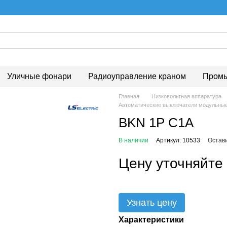
Уличные фонари
Радиоуправление краном
Промы
Главная
Низковольтная аппаратура
Автоматические выключатели модульны
BKN 1P C1A
В наличии
Артикул: 10533
Остав
Цену уточняйте
Узнать цену
Характеристики