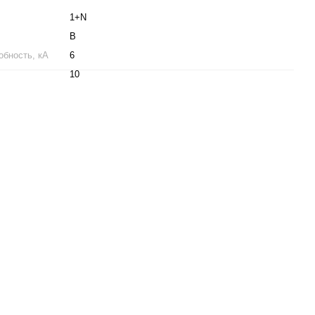
1+N
B
бность, кА
6
10