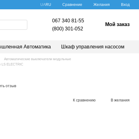
Сравнение
UA
RU
Желания
Вход
067 340 81-55
Мой заказ
(800) 301-052
шленная Автоматика
Шкаф управления насосом
Автоматические выключатели модульные
е LS ELECTRIC
ить отзыв
К сравнению
В желания