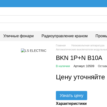
Уличные фонари
Радиоуправление краном
Промы
Главная
Низковольтная аппаратура
Автоматические выключатели модульны
BKN 1P+N B10A
В наличии
Артикул: 10509
Остав
Цену уточняйте
Узнать цену
Характеристики