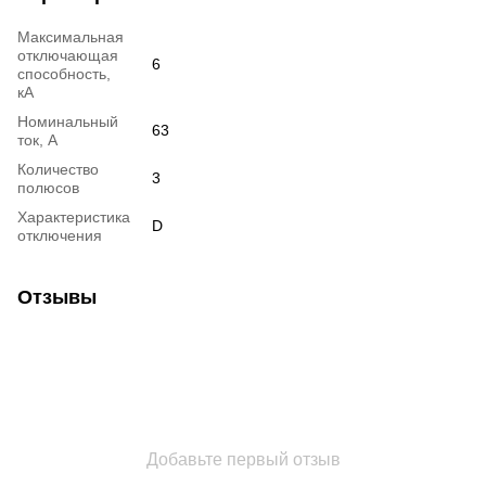
Максимальная
отключающая
6
способность,
кА
Номинальный
63
ток, А
Количество
3
полюсов
Характеристика
D
отключения
Отзывы
Добавьте первый отзыв