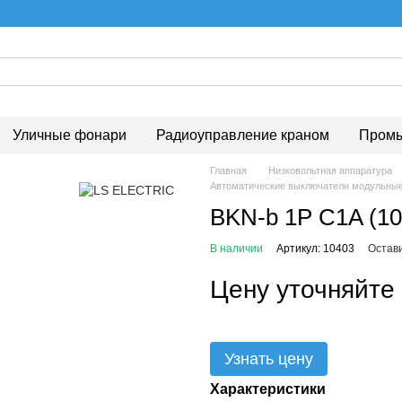
Уличные фонари
Радиоуправление краном
Промы
Главная
Низковольтная аппаратура
Автоматические выключатели модульны
BKN-b 1P C1A (10
В наличии
Артикул: 10403
Остав
Цену уточняйте
Узнать цену
Характеристики