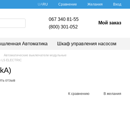
Сравнение
UA
RU
Желания
Вход
067 340 81-55
Мой заказ
(800) 301-052
шленная Автоматика
Шкаф управления насосом
Автоматические выключатели модульные
е LS ELECTRIC
kA)
ить отзыв
К сравнению
В желания