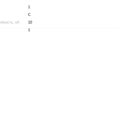
1
C
бность, кА
10
1