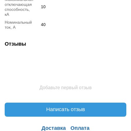
отключающая
10
способность,
кА
Номинальный
40
ток, А
Отзывы
Добавьте первый отзыв
Написать отзыв
Доставка
Оплата