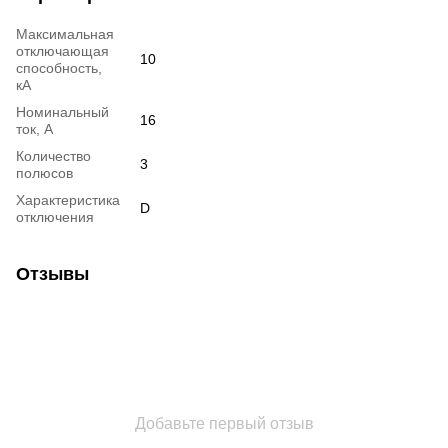
Максимальная
отключающая
10
способность,
кА
Номинальный
16
ток, А
Количество
3
полюсов
Характеристика
D
отключения
Отзывы
Добавьте первый отзыв