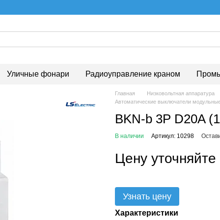
Уличные фонари
Радиоуправление краном
Промы
Главная
Низковольтная аппаратура
Автоматические выключатели модульны
BKN-b 3P D20A (1
В наличии
Артикул: 10298
Остав
Цену уточняйте
Узнать цену
Характеристики