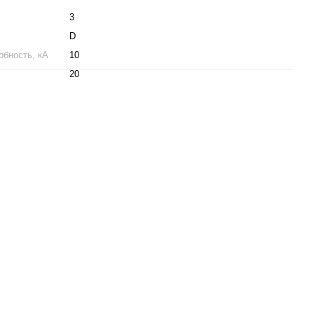
3
D
бность, кА
10
20