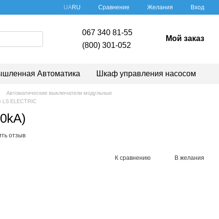
Сравнение
UA
RU
Желания
Вход
067 340 81-55
Мой заказ
(800) 301-052
шленная Автоматика
Шкаф управления насосом
Автоматические выключатели модульные
е LS ELECTRIC
0kA)
ить отзыв
К сравнению
В желания