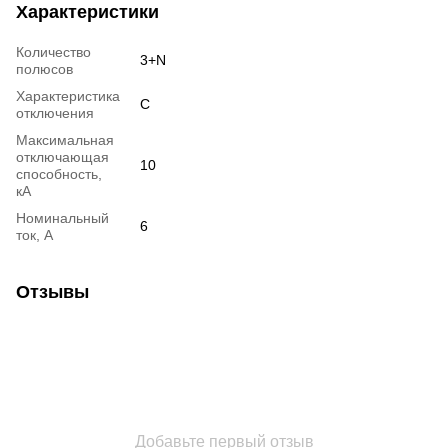
Характеристики
Количество
3+N
полюсов
Характеристика
C
отключения
Максимальная
отключающая
10
способность,
кА
Номинальный
6
ток, А
Отзывы
Добавьте первый отзыв