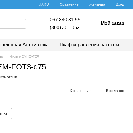
Сравнение
UA
RU
Желания
Вход
067 340 81-55
Мой заказ
(800) 301-052
шленная Автоматика
Шкаф управления насосом
тр
Фильтр EMHEATER
EM-FOT3-d75
ить отзыв
К сравнению
В желания
тся