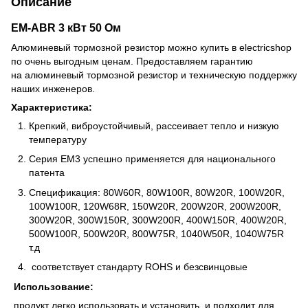
Описание
EM-ABR 3 кВт 50 Oм
Алюминевый тормозной резистор можно купить в electricshop
по очень выгодным ценам. Предоставляем гарантию
на алюминевый тормозной резистор и техническую поддержку
наших инженеров.
Характеристика:
Крепкий, виброустойчивый, рассеивает тепло и низкую
температуру
Серия ЕМ3 успешно применяется для национального
патента
Спецификация: 80W60R, 80W100R, 80W20R, 100W20R,
100W100R, 120W68R, 150W20R, 200W20R, 200W200R,
300W20R, 300W150R, 300W200R, 400W150R, 400W20R,
500W100R, 500W20R, 800W75R, 1040W50R, 1040W75R
т.д
соответствует стандарту ROHS и безсвинцовые
Использование:
продукт легко использовать и установить, и подходит для