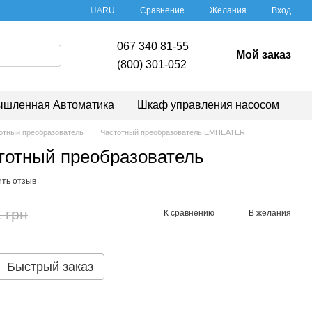
Сравнение
UA
RU
Желания
Вход
067 340 81-55
Мой заказ
(800) 301-052
шленная Автоматика
Шкаф управления насосом
отный преобразователь
Частотный преобразователь EMHEATER
тотный преобразователь
ить отзыв
 грн
К сравнению
В желания
Быстрый заказ