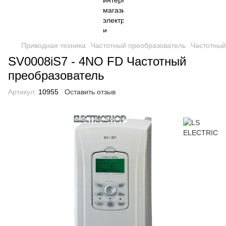
Приводная техника
Частотный преобразователь
Частотный
SV0008iS7 - 4NO FD Частотный
преобразователь
Артикул:
10955
Оставить отзыв