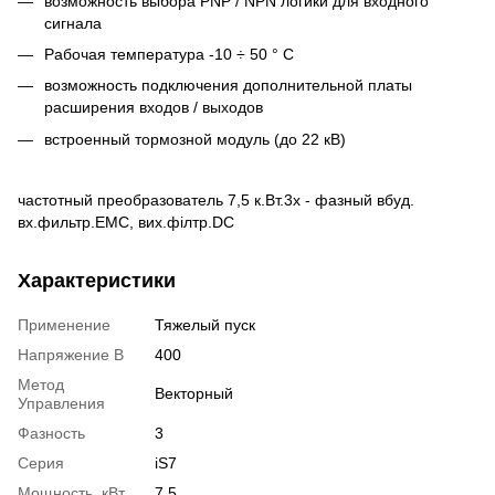
возможность выбора PNP / NPN логики для входного
сигнала
Рабочая температура -10 ÷ 50 ° С
возможность подключения дополнительной платы
расширения входов / выходов
встроенный тормозной модуль (до 22 кВ)
частотный преобразователь 7,5 к.Вт.3x - фазный вбуд.
вх.фильтр.EMC, вих.філтр.DC
Характеристики
Применение
Тяжелый пуск
Напряжение В
400
Метод
Векторный
Управления
Фазность
3
Серия
iS7
Мощность, кВт
7.5