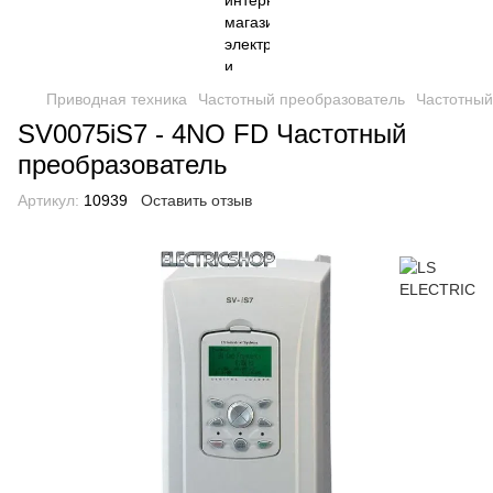
Приводная техника
Частотный преобразователь
Частотный
SV0075iS7 - 4NO FD Частотный
преобразователь
Артикул:
10939
Оставить отзыв