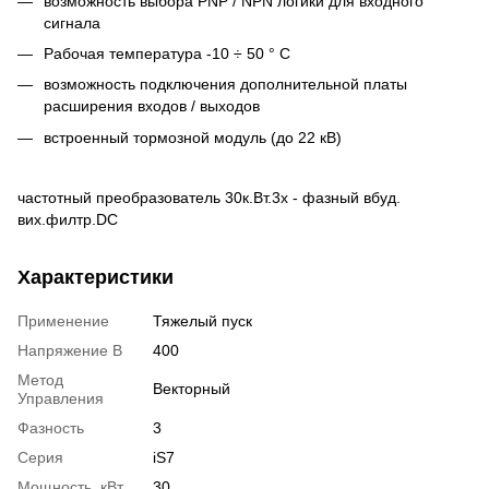
возможность выбора PNP / NPN логики для входного
сигнала
Рабочая температура -10 ÷ 50 ° С
возможность подключения дополнительной платы
расширения входов / выходов
встроенный тормозной модуль (до 22 кВ)
частотный преобразователь 30к.Вт.3x - фазный вбуд.
вих.филтр.DC
Характеристики
Применение
Тяжелый пуск
Напряжение В
400
Метод
Векторный
Управления
Фазность
3
Серия
iS7
Мощность, кВт
30