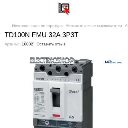
Низковольтная аппаратура
Автоматические выключатели
А
TD100N FMU 32A 3P3T
Артикул:
10092
Оставить отзыв