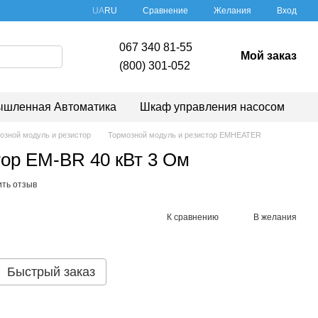
Сравнение
UA
RU
Желания
Вход
067 340 81-55
Мой заказ
(800) 301-052
шленная Автоматика
Шкаф управления насосом
озной модуль и резистор
Тормозной модуль и резистор EMHEATER
ор EM-BR 40 кВт 3 Oм
ить отзыв
К сравнению
В желания
Быстрый заказ