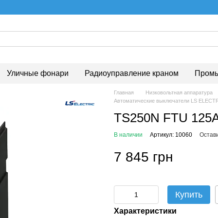
Уличные фонари
Радиоуправление краном
Промы
Главная
Низковольтная аппаратура
Автоматические выключатели LS ELECT
TS250N FTU 125A
В наличии
Артикул: 10060
Остав
7 845 грн
Купить
Характеристики