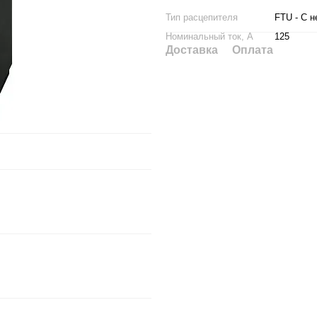
Тип расцепителя
FTU - С 
Номинальный ток, А
125
Доставка
Оплата