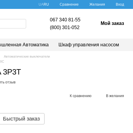
Сравнение
UA
RU
Желания
Вход
067 340 81-55
Мой заказ
(800) 301-052
шленная Автоматика
Шкаф управления насосом
Автоматические выключатели
RIC
 3P3T
ить отзыв
К сравнению
В желания
Быстрый заказ