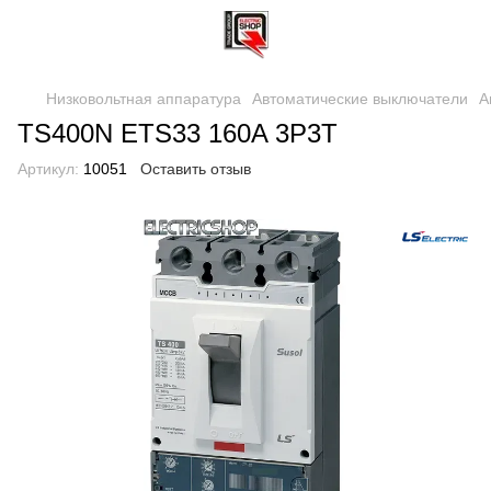
Низковольтная аппаратура
Автоматические выключатели
А
TS400N ETS33 160A 3P3T
Артикул:
10051
Оставить отзыв