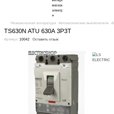
Низковольтная аппаратура
Автоматические выключатели
А
TS630N ATU 630A 3P3T
Артикул:
10042
Оставить отзыв