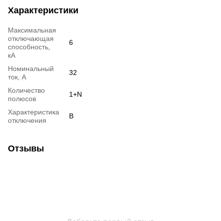
Характеристики
Максимальная
отключающая
6
способность,
кА
Номинальный
32
ток, А
Количество
1+N
полюсов
Характеристика
B
отключения
Отзывы